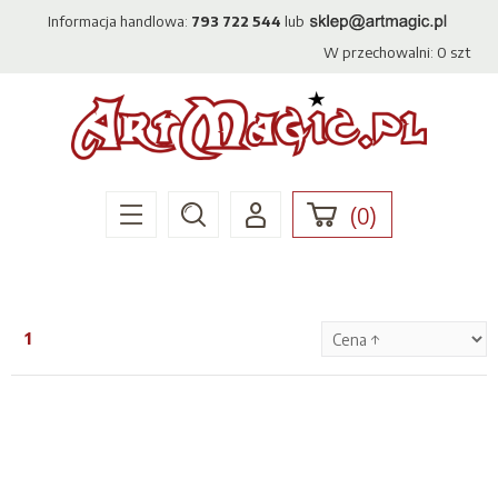
Informacja handlowa:
793 722 544
lub
W przechowalni:
0
szt
(
0
)
1