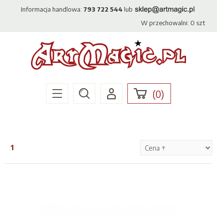
Informacja handlowa:
793 722 544
lub
W przechowalni:
0
szt
(
0
)
1