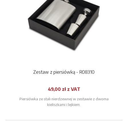
Zestaw z piersiówką - R08310
49,00 zł z VAT
Piersiówka ze stali nierdzewnej w zestawie z dwoma
kieliszkami i lejkiem.