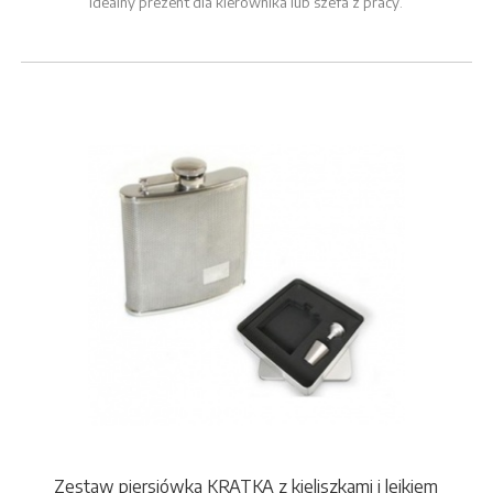
Idealny prezent dla kierownika lub szefa z pracy.
Zestaw piersiówka KRATKA z kieliszkami i lejkiem