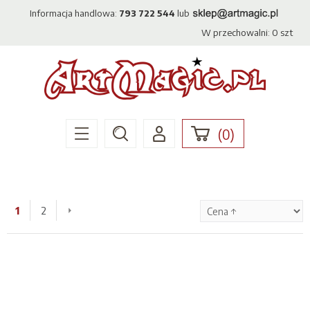
Informacja handlowa:
793 722 544
lub
W przechowalni:
0
szt
(
0
)
1
2
»