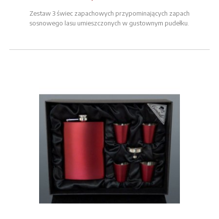
Zestaw 3 świec zapachowych przypominających zapach
sosnowego lasu umieszczonych w gustownym pudełku.