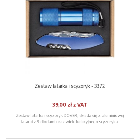
Zestaw latarka i scyzoryk - 3372
39,00 zł z VAT
Zestaw latarka i scyzoryk DOVER, składa się z: aluminiowej
latarki z 9 diodami oraz wielofunkcyjnego scyzoryka.