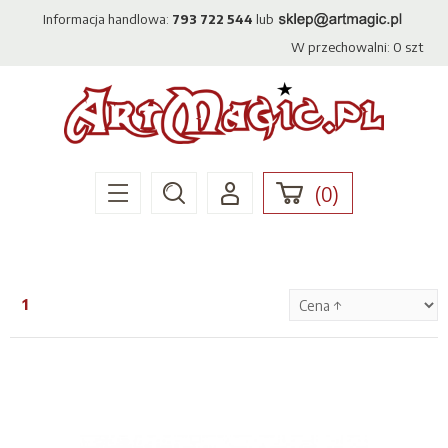
Informacja handlowa:
793 722 544
lub
W przechowalni:
0
szt
(
0
)
1