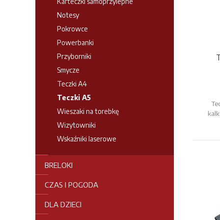
Karteczki samoprzylepne
Notesy
Pokrowce
Powerbanki
Przyborniki
T
Smycze
Teczki A4
Teczki A5
Te
Wieszaki na torebkę
kalk
Wizytowniki
Wskaźniki laserowe
BRELOKI
CZAS I POGODA
DLA DZIECI