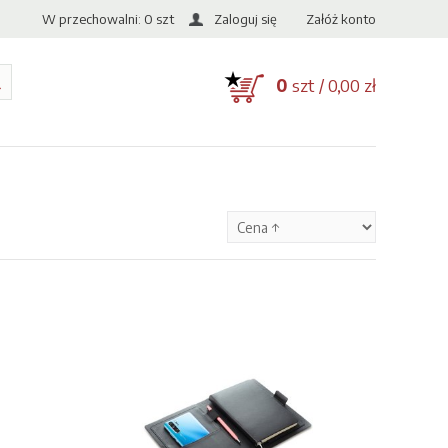
W przechowalni:
0
szt
Zaloguj się
Załóż konto
0
szt / 0,00 zł