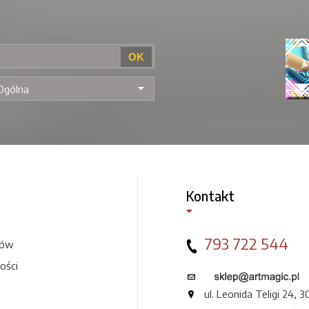
Kontakt
793 722 544
pów
ości
ul. Leonida Teligi 24,