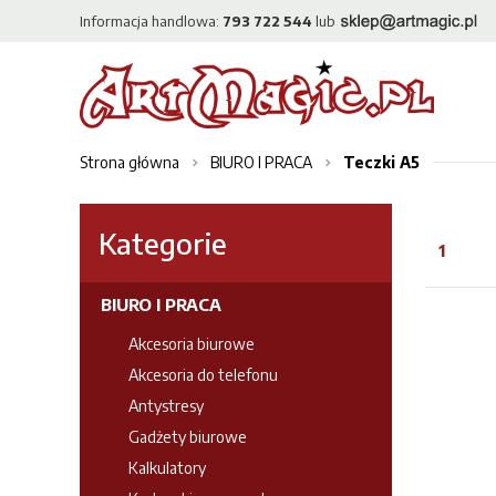
Informacja handlowa:
793 722 544
lub
Strona główna
BIURO I PRACA
Teczki A5
Kategorie
1
BIURO I PRACA
Akcesoria biurowe
Akcesoria do telefonu
Antystresy
Gadżety biurowe
Kalkulatory