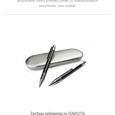
wizytownik, który pomieści około 20 standardowych
wizytówek, oraz brelok.
Zestaw piśmienniczy DAKOTA