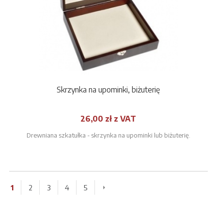
Skrzynka na upominki, biżuterię
26,00 zł z VAT
Drewniana szkatułka - skrzynka na upominki lub biżuterię.
1
2
3
4
5
»