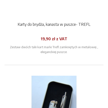
Karty do brydża, kanasta w puszce- TREFL
19,90 zł z VAT
Zestaw dwóch talii kart marki Trefl zamkniętych w metalowej ,
eleganckiej puszce.