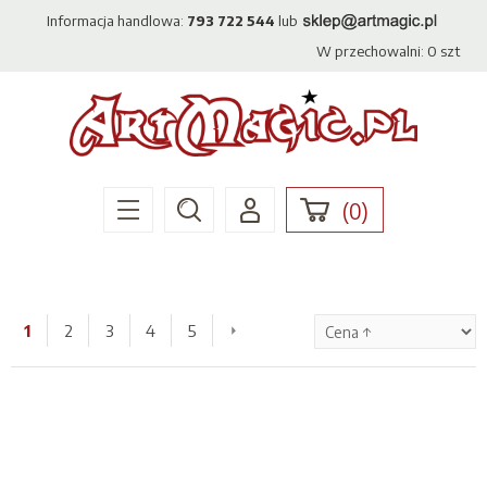
Informacja handlowa:
793 722 544
lub
W przechowalni:
0
szt
(
0
)
1
2
3
4
5
»