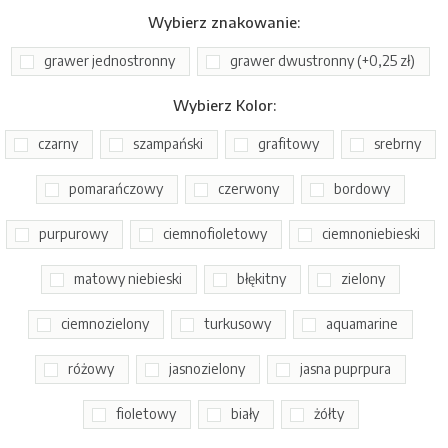
Wybierz
znakowanie
:
grawer jednostronny
grawer dwustronny (+0,25 zł)
Wybierz
Kolor
:
czarny
szampański
grafitowy
srebrny
pomarańczowy
czerwony
bordowy
purpurowy
ciemnofioletowy
ciemnoniebieski
matowy niebieski
błękitny
zielony
ciemnozielony
turkusowy
aquamarine
różowy
jasnozielony
jasna puprpura
fioletowy
biały
żółty