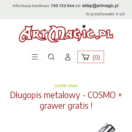
Informacja handlowa:
793 722 544
lub
W przechowalni:
0
szt
(
0
)
SUPER CENA!
Długopis metalowy - COSMO +
grawer gratis !